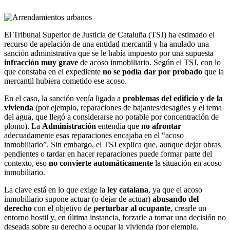
El Tribunal Superior de Justicia de Cataluña (TSJ) ha estimado el
recurso de apelación de una entidad mercantil y ha anulado una
sanción administrativa que se le había impuesto por una supuesta
infracción muy grave
de acoso inmobiliario. Según el TSJ, con lo
que constaba en el expediente
no se podía dar por probado
que la
mercantil hubiera cometido ese acoso.
En el caso, la sanción venía ligada a
problemas del edificio y de la
vivienda
(por ejemplo, reparaciones de bajantes/desagües y el tema
del agua, que llegó a considerarse no potable por concentración de
plomo). La
Administración
entendía que
no afrontar
adecuadamente esas reparaciones encajaba en el “acoso
inmobiliario”. Sin embargo, el TSJ explica que, aunque dejar obras
pendientes o tardar en hacer reparaciones puede formar parte del
contexto, eso
no convierte automáticamente
la situación en acoso
inmobiliario.
La clave está en lo que exige la
ley catalana
, ya que el acoso
inmobiliario supone actuar (o dejar de actuar)
abusando del
derecho
con el objetivo de
perturbar al ocupante
, crearle un
entorno hostil y, en última instancia, forzarle a tomar una decisión no
deseada sobre su derecho a ocupar la vivienda (por ejemplo,