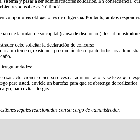
 sistema y pasar a ser administradores solidarios. En consecuencia, cual
ambién responsable esté último?
ben cumplir unas obligaciones de diligencia. Por tanto, ambos responder
debajo de la mitad de su capital (causa de disolución), los administrado
trador debe solicitar la declaración de concurso.
ad o a un tercero, existe una presunción de culpa de todos los administr
 daño.
 irregularidades:
 esas actuaciones o bien si se cesa al administrador y se le exigen resp
sgo para usted, envíele un burofax para que se abstenga de realizarlos.
cargo, para evitar riesgos.
estiones legales relacionadas con su cargo de administrador.