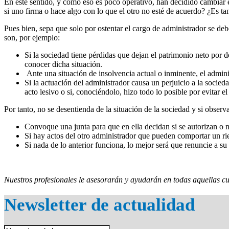
En este sentido, y como eso es poco operativo, han decidido cambiar el
si uno firma o hace algo con lo que el otro no esté de acuerdo? ¿Es t
Pues bien, sepa que solo por ostentar el cargo de administrador se de
son, por ejemplo:
Si la sociedad tiene pérdidas que dejan el patrimonio neto por 
conocer dicha situación.
Ante una situación de insolvencia actual o inminente, el adminis
Si la actuación del administrador causa un perjuicio a la socied
acto lesivo o si, conociéndolo, hizo todo lo posible por evitar el
Por tanto, no se desentienda de la situación de la sociedad y si observa
Convoque una junta para que en ella decidan si se autorizan o no
Si hay actos del otro administrador que pueden comportar un rie
Si nada de lo anterior funciona, lo mejor será que renuncie a su 
Nuestros profesionales le asesorarán y ayudarán en todas aquellas cu
Newsletter de actualidad