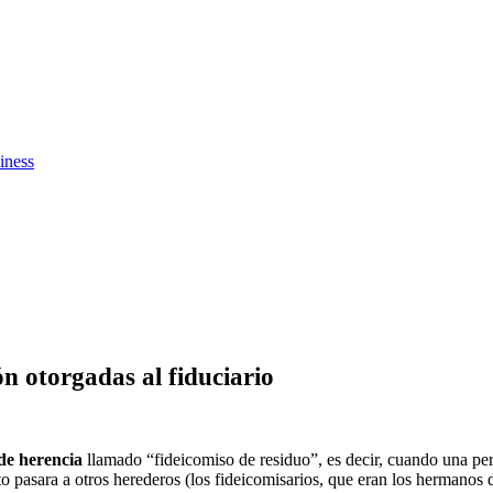
iness
ón otorgadas al fiduciario
 de herencia
llamado “fideicomiso de residuo”, es decir, cuando una perso
to pasara a otros herederos (los fideicomisarios, que eran los hermanos d