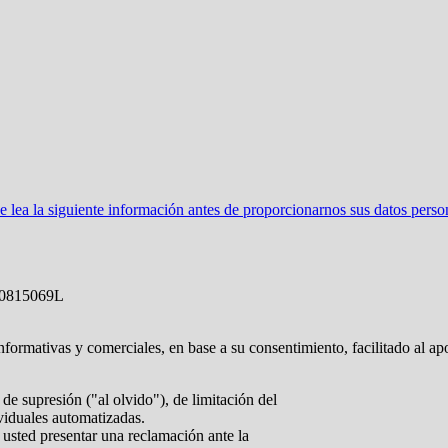
ea la siguiente información antes de proporcionarnos sus datos perso
0815069L
nformativas y comerciales, en base a su consentimiento, facilitado al ap
de supresión ("al olvido"), de limitación del
ividuales automatizadas.
 usted presentar una reclamación ante la