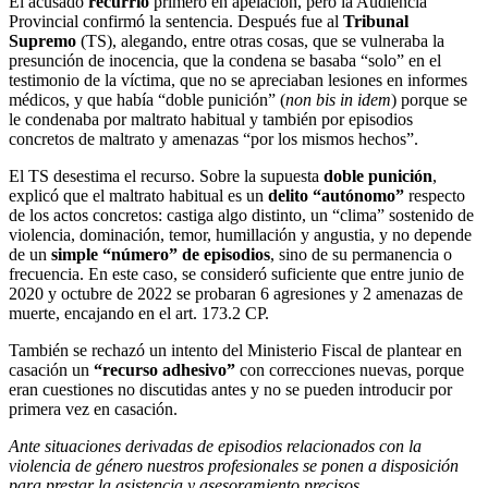
El acusado
recurrió
primero en apelación, pero la Audiencia
Provincial confirmó la sentencia. Después fue al
Tribunal
Supremo
(TS), alegando, entre otras cosas, que se vulneraba la
presunción de inocencia, que la condena se basaba “solo” en el
testimonio de la víctima, que no se apreciaban lesiones en informes
médicos, y que había “doble punición” (
non bis in idem
) porque se
le condenaba por maltrato habitual y también por episodios
concretos de maltrato y amenazas “por los mismos hechos”.
El TS desestima el recurso. Sobre la supuesta
doble punición
,
explicó que el maltrato habitual es un
delito “autónomo”
respecto
de los actos concretos: castiga algo distinto, un “clima” sostenido de
violencia, dominación, temor, humillación y angustia, y no depende
de un
simple “número” de episodios
, sino de su permanencia o
frecuencia. En este caso, se consideró suficiente que entre junio de
2020 y octubre de 2022 se probaran 6 agresiones y 2 amenazas de
muerte, encajando en el art. 173.2 CP.
También se rechazó un intento del Ministerio Fiscal de plantear en
casación un
“recurso adhesivo”
con correcciones nuevas, porque
eran cuestiones no discutidas antes y no se pueden introducir por
primera vez en casación.
Ante situaciones derivadas de episodios relacionados con la
violencia de género nuestros profesionales se ponen a disposición
para prestar la asistencia y asesoramiento precisos