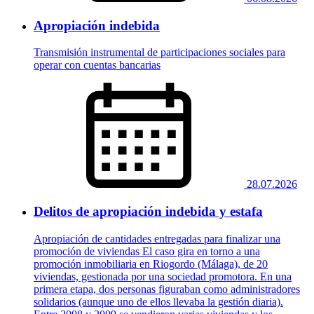
Apropiación indebida
Transmisión instrumental de participaciones sociales para
operar con cuentas bancarias
28.07.2026
Delitos de apropiación indebida y estafa
Apropiación de cantidades entregadas para finalizar una
promoción de viviendas El caso gira en torno a una
promoción inmobiliaria en Riogordo (Málaga), de 20
viviendas, gestionada por una sociedad promotora. En una
primera etapa, dos personas figuraban como administradores
solidarios (aunque uno de ellos llevaba la gestión diaria).