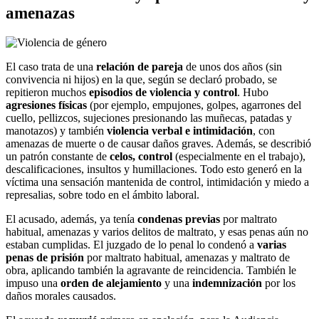
amenazas
El caso trata de una
relación de pareja
de unos dos años (sin
convivencia ni hijos) en la que, según se declaró probado, se
repitieron muchos
episodios de violencia y control
. Hubo
agresiones físicas
(por ejemplo, empujones, golpes, agarrones del
cuello, pellizcos, sujeciones presionando las muñecas, patadas y
manotazos) y también
violencia verbal e intimidación
, con
amenazas de muerte o de causar daños graves. Además, se describió
un patrón constante de
celos, control
(especialmente en el trabajo),
descalificaciones, insultos y humillaciones. Todo esto generó en la
víctima una sensación mantenida de control, intimidación y miedo a
represalias, sobre todo en el ámbito laboral.
El acusado, además, ya tenía
condenas previas
por maltrato
habitual, amenazas y varios delitos de maltrato, y esas penas aún no
estaban cumplidas. El juzgado de lo penal lo condenó a
varias
penas de prisión
por maltrato habitual, amenazas y maltrato de
obra, aplicando también la agravante de reincidencia. También le
impuso una
orden de alejamiento
y una
indemnización
por los
daños morales causados.