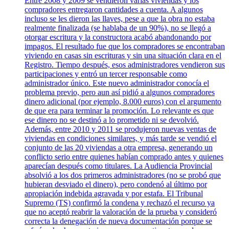
Entre 2008 y 2009 se vendieron varias viviendas y los
compradores entregaron cantidades a cuenta. A algunos
incluso se les dieron las llaves, pese a que la obra no estaba
realmente finalizada (se hablaba de un 90%), no se llegó a
otorgar escritura y la constructora acabó abandonando por
impagos. El resultado fue que los compradores se encontraban
viviendo en casas sin escrituras y sin una situación clara en el
Registro. Tiempo después, esos administradores vendieron sus
participaciones y entró un tercer responsable como
administrador único. Este nuevo administrador conocía el
problema previo, pero aun así pidió a algunos compradores
dinero adicional (por ejemplo, 8.000 euros) con el argumento
de que era para terminar la promoción. Lo relevante es que
ese dinero no se destinó a lo prometido ni se devolvió.
Además, entre 2010 y 2011 se produjeron nuevas ventas de
viviendas en condiciones similares, y más tarde se vendió el
conjunto de las 20 viviendas a otra empresa, generando un
conflicto serio entre quienes habían comprado antes y quienes
aparecían después como titulares. La Audiencia Provincial
absolvió a los dos primeros administradores (no se probó que
hubieran desviado el dinero), pero condenó al último por
apropiación indebida agravada y por estafa. El Tribunal
Supremo (TS) confirmó la condena y rechazó el recurso ya
que no aceptó reabrir la valoración de la prueba y consideró
correcta la denegación de nueva documentación porque se